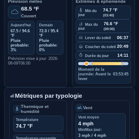
Prévision météo
Extrêmes & éphéméride
68.5 °F
74.7 °F
Min du
jour
(03:40)
Couvert
76.6 °F
Max du
Aujourd'hui
Demain
jour
(00:00)
67.5 / 94.6
72.0 / 95.4
°F
°F
06:37
Lever du soleil
Pluie
Pluie
probable:
probable:
20:49
Coucher du soleil
3%
0%
14:11
Durée du jour
Prévision mise à jour: 2026-
08-09T06:00
Moment de la
journée:
Avant le
03:53:45
lever
Métriques par typologie
Thermique et
Vent
humidité
Vent moyen
Température
4 mph
74.7 °F
Min/Max jour:
3 mph / 4 mph
Température ressentie