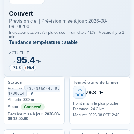
Couvert
Prévision ciel | Prévision mise à jour: 2026-08-
09T06:00
Indicateur station : Air plutôt sec | Humidité : 41% | Mesure il y a 1
min
Tendance température : stable
ACTUELLE
95.4
→
°F
↓
71.6
↑
95.4
Station
Température de la mer
Position:
43.4958044, 5.
79.3 °F
4780014
Altitude:
330 m
Point marin le plus proche
Statut:
Connecté
Distance: 24.2 km
Dernière mise à jour:
2026-08-
Mesure: 2026-08-09T12:45
09 12:55:00