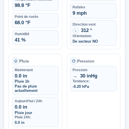
98.8 °F
Rafales
9 mph
Point de rosée
68.0 °F
Direction vent
312 °
↑
Humidité
Orientation:
41 %
De secteur NO
Pluie
Pression
Maintenant
Pression
0.0 in
→
30 inHg
Pluie 1h
Tendance:
Pas de pluie
-0.20 hPa
actuellement
Aujourd'hui / 24h
0.0 in
Pluie jour
Pluie 24h:
0.0 in