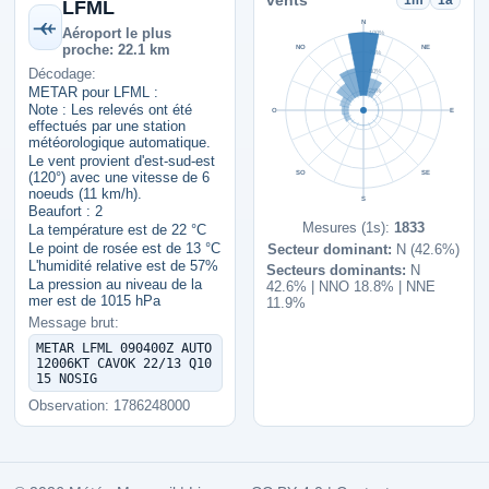
vents
1m
1a
LFML
N
Aéroport le plus
100%
proche: 22.1 km
NO
NE
75%
Décodage:
50%
METAR pour LFML :
25%
Note : Les relevés ont été
O
E
effectués par une station
météorologique automatique.
Le vent provient d'est-sud-est
SO
SE
(120°) avec une vitesse de 6
noeuds (11 km/h).
S
Beaufort : 2
Mesures (1s):
1833
La température est de 22 °C
Le point de rosée est de 13 °C
Secteur dominant:
N (42.6%)
L'humidité relative est de 57%
Secteurs dominants:
N
La pression au niveau de la
42.6% | NNO 18.8% | NNE
mer est de 1015 hPa
11.9%
Message brut:
METAR LFML 090400Z AUTO
12006KT CAVOK 22/13 Q10
15 NOSIG
Observation: 1786248000