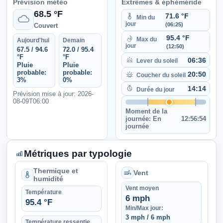
Prévision météo
Extrêmes & éphéméride
68.5 °F
71.6 °F
Min du
jour
(06:25)
Couvert
95.4 °F
Max du
Aujourd'hui
Demain
jour
(12:50)
67.5 / 94.6
72.0 / 95.4
°F
°F
06:36
Lever du soleil
Pluie
Pluie
probable:
probable:
20:50
Coucher du soleil
3%
0%
14:14
Durée du jour
Prévision mise à jour: 2026-
08-09T06:00
Moment de la
journée:
En
12:56:54
journée
Métriques par typologie
Thermique et
Vent
humidité
Vent moyen
Température
6 mph
95.4 °F
Min/Max jour:
3 mph / 6 mph
Température ressentie