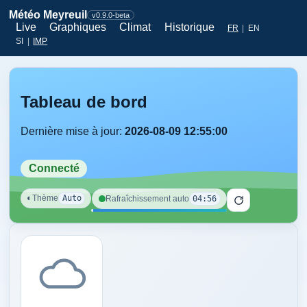
Météo Meyreuil
v0.9.0-beta
Live
Graphiques
Climat
Historique
FR
|
EN
SI
|
IMP
Tableau de bord
Dernière mise à jour:
2026-08-09 12:55:00
Connecté
◐
Thème
Auto
04:56
Rafraîchissement auto