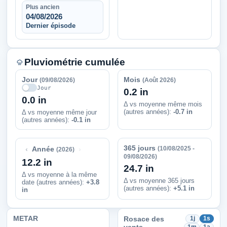
Plus ancien
04/08/2026
Dernier épisode
Pluviométrie cumulée
Jour
Mois
(09/08/2026)
(Août 2026)
Jour
0.2 in
0.0 in
Δ vs moyenne même mois
(autres années):
-0.7 in
Δ vs moyenne même jour
(autres années):
-0.1 in
365 jours
‹
›
(10/08/2025 -
Année
(2026)
09/08/2026)
12.2 in
24.7 in
Δ vs moyenne à la même
Δ vs moyenne 365 jours
date (autres années)
:
+3.8
(autres années):
+5.1 in
in
METAR
Rosace des
1j
1s