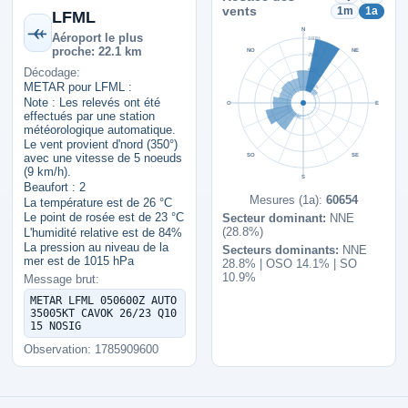
vents
1m
1a
LFML
N
Aéroport le plus
100%
proche: 22.1 km
NO
NE
75%
Décodage:
50%
METAR pour LFML :
25%
Note : Les relevés ont été
O
E
effectués par une station
météorologique automatique.
Le vent provient d'nord (350°)
SO
SE
avec une vitesse de 5 noeuds
(9 km/h).
S
Beaufort : 2
Mesures (1a):
60654
La température est de 26 °C
Le point de rosée est de 23 °C
Secteur dominant:
NNE
(28.8%)
L'humidité relative est de 84%
La pression au niveau de la
Secteurs dominants:
NNE
mer est de 1015 hPa
28.8% | OSO 14.1% | SO
10.9%
Message brut:
METAR LFML 050600Z AUTO
35005KT CAVOK 26/23 Q10
15 NOSIG
Observation: 1785909600