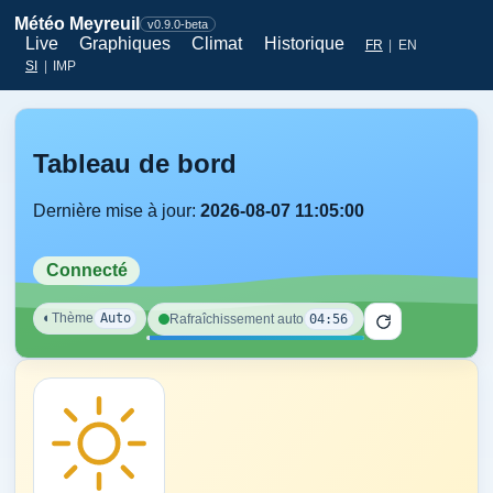
Météo Meyreuil
v0.9.0-beta
Live
Graphiques
Climat
Historique
FR
|
EN
SI
|
IMP
Tableau de bord
Dernière mise à jour:
2026-08-07 11:05:00
Connecté
◐
Thème
Auto
04:56
Rafraîchissement auto