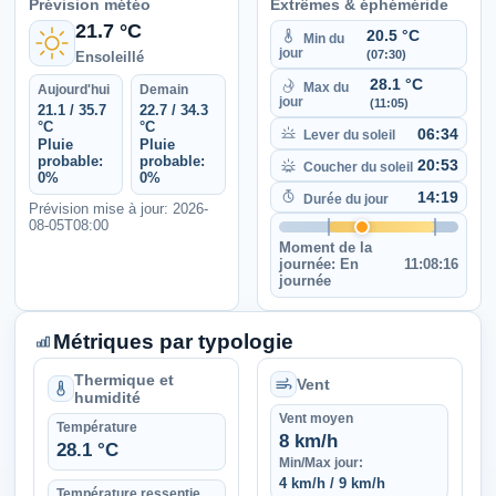
Prévision météo
Extrêmes & éphéméride
21.7 °C
20.5 °C
Min du
jour
(07:30)
Ensoleillé
28.1 °C
Max du
Aujourd'hui
Demain
jour
(11:05)
21.1 / 35.7
22.7 / 34.3
°C
°C
06:34
Lever du soleil
Pluie
Pluie
probable:
probable:
20:53
Coucher du soleil
0%
0%
14:19
Durée du jour
Prévision mise à jour: 2026-
08-05T08:00
Moment de la
journée:
En
11:08:16
journée
Métriques par typologie
Thermique et
Vent
humidité
Vent moyen
Température
8 km/h
28.1 °C
Min/Max jour:
4 km/h / 9 km/h
Température ressentie