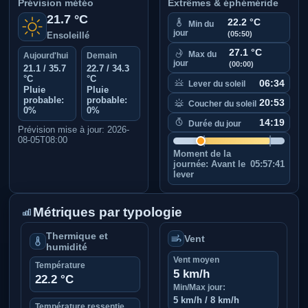
Prévision météo
Extrêmes & éphéméride
21.7 °C
22.2 °C
Min du
jour
(05:50)
Ensoleillé
27.1 °C
Max du
Aujourd'hui
Demain
jour
(00:00)
21.1 / 35.7
22.7 / 34.3
°C
°C
06:34
Lever du soleil
Pluie
Pluie
probable:
probable:
20:53
Coucher du soleil
0%
0%
14:19
Durée du jour
Prévision mise à jour: 2026-
08-05T08:00
Moment de la
journée:
Avant le
05:57:41
lever
Métriques par typologie
Thermique et
Vent
humidité
Vent moyen
Température
5 km/h
22.2 °C
Min/Max jour:
5 km/h / 8 km/h
Température ressentie