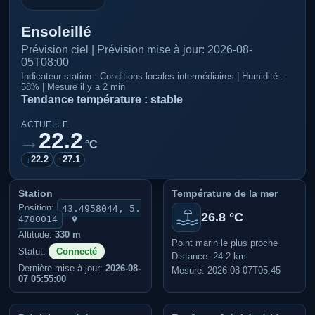
Ensoleillé
Prévision ciel | Prévision mise à jour: 2026-08-
05T08:00
Indicateur station : Conditions locales intermédiaires | Humidité :
58% | Mesure il y a 2 min
Tendance température : stable
ACTUELLE
22.2
→
°C
↓
22.2
↑
27.1
Station
Température de la mer
Position:
43.4958044, 5.
26.8 °C
4780014
Altitude:
330 m
Point marin le plus proche
Statut:
Connecté
Distance: 24.2 km
Dernière mise à jour:
2026-08-
Mesure: 2026-08-07T05:45
07 05:55:00