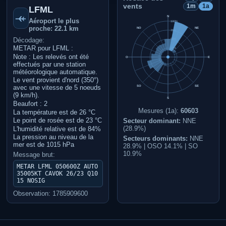
vents
1m
1a
LFML
N
Aéroport le plus
100%
proche: 22.1 km
NO
NE
75%
Décodage:
50%
METAR pour LFML :
25%
Note : Les relevés ont été
O
E
effectués par une station
météorologique automatique.
Le vent provient d'nord (350°)
SO
SE
avec une vitesse de 5 noeuds
(9 km/h).
S
Beaufort : 2
Mesures (1a):
60603
La température est de 26 °C
Le point de rosée est de 23 °C
Secteur dominant:
NNE
(28.9%)
L'humidité relative est de 84%
La pression au niveau de la
Secteurs dominants:
NNE
mer est de 1015 hPa
28.9% | OSO 14.1% | SO
10.9%
Message brut:
METAR LFML 050600Z AUTO
35005KT CAVOK 26/23 Q10
15 NOSIG
Observation: 1785909600