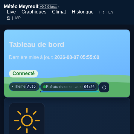
Météo Meyreuil
v0.9.0-beta
Live
Graphiques
Climat
Historique
FR
|
EN
SI
|
IMP
Tableau de bord
Dernière mise à jour:
2026-08-07 05:55:00
Connecté
◐
Thème
Auto
04:56
Rafraîchissement auto