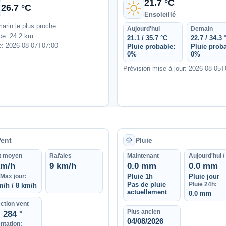
21.7 °C
26.7 °C
Ensoleillé
marin le plus proche
Aujourd'hui
Demain
ce: 24.2 km
21.1 / 35.7 °C
22.7 / 34.3 
: 2026-08-07T07:00
Pluie probable:
Pluie proba
0%
0%
Prévision mise à jour: 2026-08-05
Vent
Pluie
t moyen
Rafales
Maintenant
Aujourd'hui /
km/h
9 km/h
0.0 mm
0.0 mm
/Max jour:
Pluie 1h
Pluie jour
Pas de pluie
Pluie 24h:
m/h / 8 km/h
actuellement
0.0 mm
ction vent
Plus ancien
284 °
04/08/2026
ntation: