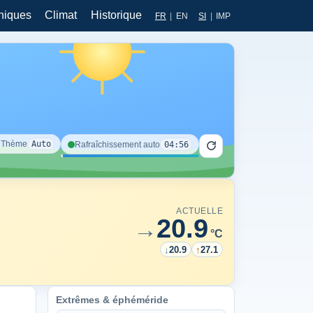
hiques
Climat
Historique
FR
|
EN
SI
|
IMP
◐
Thème
Auto
04:56
Rafraîchissement auto
ACTUELLE
20.9
→
°C
↓
20.9
↑
27.1
Extrêmes & éphéméride