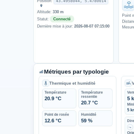
Position:
43.4958044, 5.4780014
Altitude:
330 m
Point 
Statut:
Connecté
Distan
Dernière mise à jour:
2026-08-07 07:15:00
Mesure
Métriques par typologie
Thermique et humidité
Température
Température
Ven
ressentie
20.9 °C
5 
20.7 °C
Min
5 k
Point de rosée
Humidité
12.6 °C
59 %
Dire
↑
Orie