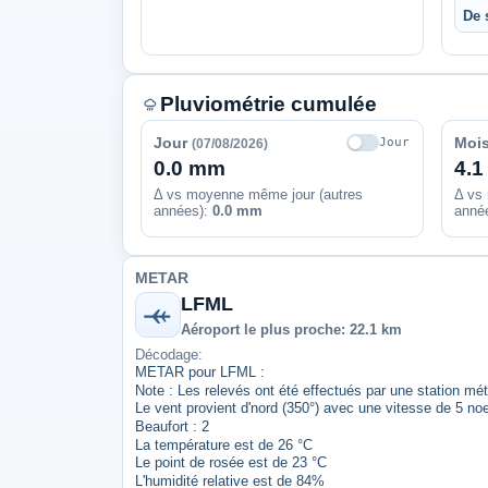
De 
Pluviométrie cumulée
Jour
Moi
Jour
(07/08/2026)
0.0 mm
4.
Δ vs moyenne même jour (autres
Δ vs
années):
0.0 mm
anné
METAR
LFML
Aéroport le plus proche: 22.1 km
Décodage:
METAR pour LFML :
Note : Les relevés ont été effectués par une station mé
Le vent provient d'nord (350°) avec une vitesse de 5 no
Beaufort : 2
La température est de 26 °C
Le point de rosée est de 23 °C
L'humidité relative est de 84%