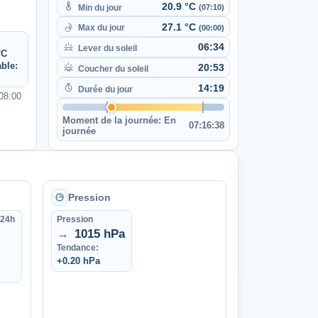
20.9 °C
Min du jour
(07:10)
27.1 °C
Max du jour
(00:00)
06:34
Lever du soleil
°C
ble:
20:53
Coucher du soleil
14:19
Durée du jour
T08:00
Moment de la journée:
En
07:16:38
journée
Pression
 24h
Pression
→
1015 hPa
Tendance:
+0.20 hPa