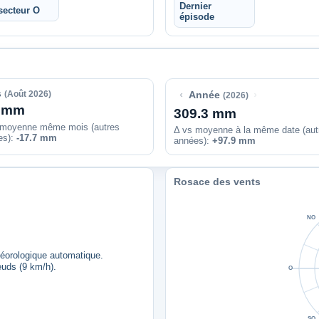
Dernier
secteur O
épisode
s
‹
›
(Août 2026)
Année
(2026)
1 mm
309.3 mm
 moyenne même mois (autres
Δ vs moyenne à la même date (aut
es):
-17.7 mm
années)
:
+97.9 mm
Rosace des vents
NO
téorologique automatique.
euds (9 km/h).
O
SO