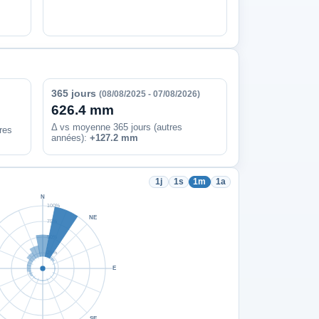
365 jours
(08/08/2025 - 07/08/2026)
626.4 mm
Δ vs moyenne 365 jours (autres
res
années):
+127.2 mm
1j
1s
1m
1a
N
100%
NE
75%
50%
25%
E
SE