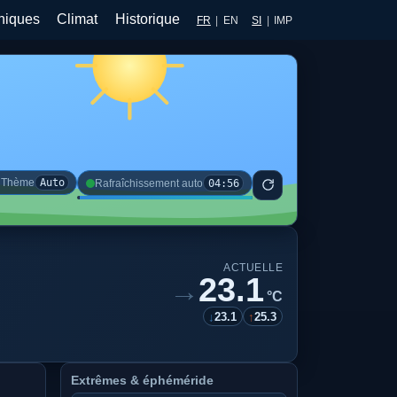
hiques
Climat
Historique
FR
|
EN
SI
|
IMP
◐
Thème
Auto
04:56
Rafraîchissement auto
ACTUELLE
23.1
→
°C
↓
23.1
↑
25.3
Extrêmes & éphéméride