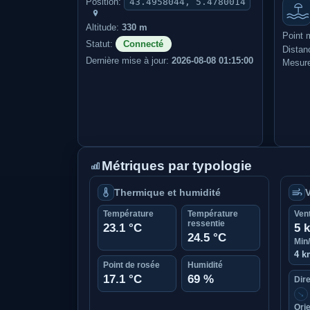
Position:
43.4958044, 5.4780014
Altitude:
330 m
Point 
Statut:
Connecté
Distan
Dernière mise à jour:
2026-08-08 01:15:00
Mesure
Métriques par typologie
Thermique et humidité
Température
Température
Ven
ressentie
23.1 °C
5 
24.5 °C
Min
4 k
Point de rosée
Humidité
17.1 °C
69 %
Dire
↑
Orie