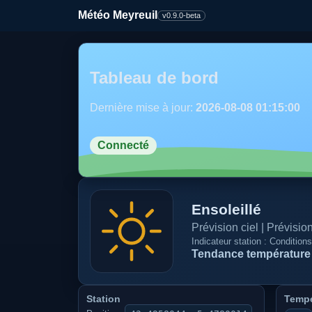
Météo Meyreuil
v0.9.0-beta
Tableau de bord
Dernière mise à jour:
2026-08-08 01:15:00
Connecté
Ensoleillé
Prévision ciel | Prévisi
Indicateur station : Condition
Tendance température 
Station
Tempé