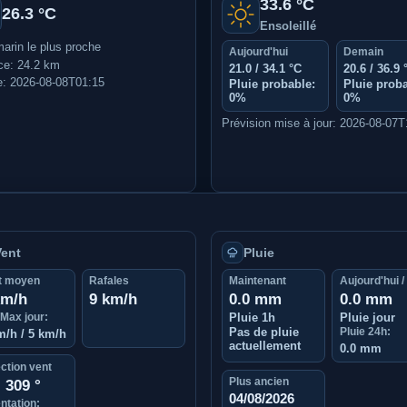
33.6 °C
26.3 °C
Ensoleillé
marin le plus proche
Aujourd'hui
Demain
ce: 24.2 km
21.0 / 34.1 °C
20.6 / 36.9 
: 2026-08-08T01:15
Pluie probable:
Pluie proba
0%
0%
Prévision mise à jour: 2026-08-07
Vent
Pluie
t moyen
Rafales
Maintenant
Aujourd'hui /
km/h
9 km/h
0.0 mm
0.0 mm
/Max jour:
Pluie 1h
Pluie jour
Pas de pluie
Pluie 24h:
m/h / 5 km/h
actuellement
0.0 mm
ction vent
Plus ancien
309 °
04/08/2026
ntation: