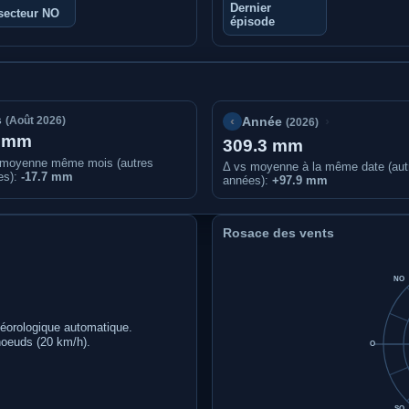
Dernier
secteur NO
épisode
s
‹
›
(Août 2026)
Année
(2026)
1 mm
309.3 mm
 moyenne même mois (autres
Δ vs moyenne à la même date (aut
es):
-17.7 mm
années)
:
+97.9 mm
Rosace des vents
NO
téorologique automatique.
noeuds (20 km/h).
O
SO