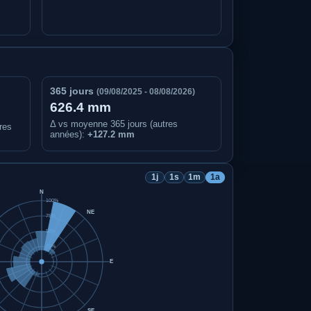
365 jours
(09/08/2025 - 08/08/2026)
626.4 mm
Δ vs moyenne 365 jours (autres
res
années):
+127.2 mm
1j
1s
1m
1a
N
100%
NE
75%
50%
25%
E
SE