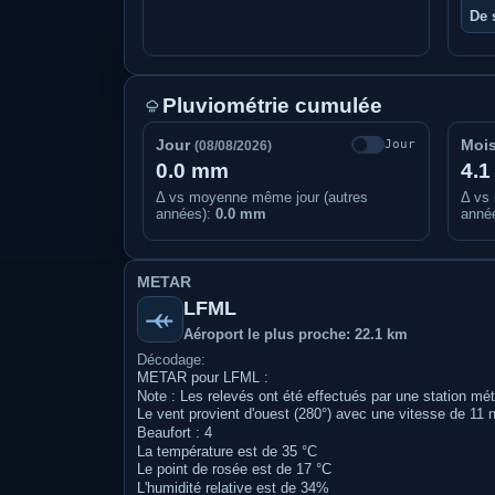
De 
Pluviométrie cumulée
Jour
Moi
Jour
(08/08/2026)
0.0 mm
4.
Δ vs moyenne même jour (autres
Δ vs
années):
0.0 mm
anné
METAR
LFML
Aéroport le plus proche: 22.1 km
Décodage:
METAR pour LFML :
Note : Les relevés ont été effectués par une station mé
Le vent provient d'ouest (280°) avec une vitesse de 11 
Beaufort : 4
La température est de 35 °C
Le point de rosée est de 17 °C
L'humidité relative est de 34%