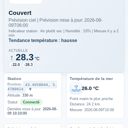
Couvert
Prévision ciel | Prévision mise à jour: 2026-08-
09T06:00
Indicateur station : Air plutôt sec | Humidité : 53% | Mesure il y a 2
min
Tendance température : hausse
ACTUELLE
28.3
↑
°C
↓
22.0
↑
28.3
Station
Température de la mer
Position:
43.4958044, 5.
26.0 °C
4780014
Altitude:
330 m
Point marin le plus proche
Statut:
Connecté
Distance: 24.2 km
Dernière mise à jour:
2026-08-
Mesure: 2026-08-09T10:00
09 10:10:00