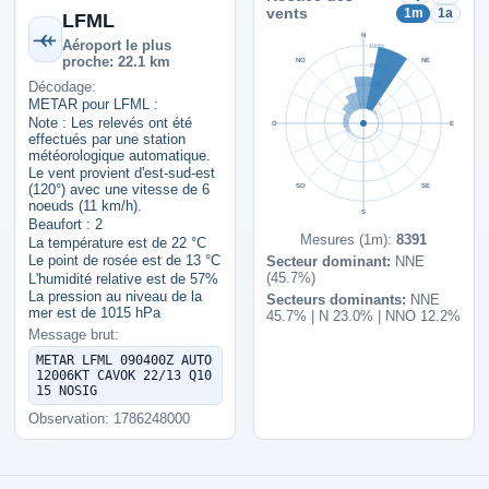
vents
1m
1a
LFML
N
Aéroport le plus
100%
proche: 22.1 km
NO
NE
75%
Décodage:
50%
METAR pour LFML :
25%
Note : Les relevés ont été
O
E
effectués par une station
météorologique automatique.
Le vent provient d'est-sud-est
SO
SE
(120°) avec une vitesse de 6
noeuds (11 km/h).
S
Beaufort : 2
Mesures (1m):
8391
La température est de 22 °C
Le point de rosée est de 13 °C
Secteur dominant:
NNE
(45.7%)
L'humidité relative est de 57%
La pression au niveau de la
Secteurs dominants:
NNE
mer est de 1015 hPa
45.7% | N 23.0% | NNO 12.2%
Message brut:
METAR LFML 090400Z AUTO
12006KT CAVOK 22/13 Q10
15 NOSIG
Observation: 1786248000