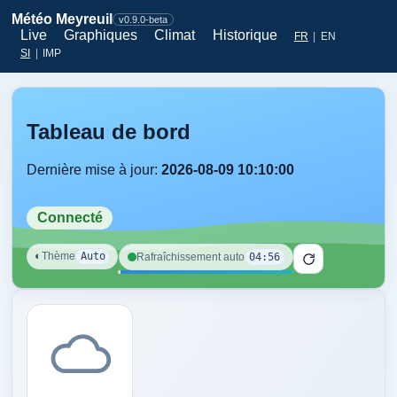
Météo Meyreuil
v0.9.0-beta
Live
Graphiques
Climat
Historique
FR
|
EN
SI
|
IMP
Tableau de bord
Dernière mise à jour:
2026-08-09 10:10:00
Connecté
◐
Thème
Auto
04:56
Rafraîchissement auto