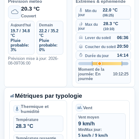
Prévision météo
Extrêmes & éphéméride
20.3 °C
22.0 °C
Min du
jour
(06:25)
Couvert
28.3 °C
Max du
Aujourd'hui
Demain
jour
(10:10)
19.7 / 34.8
22.2 / 35.2
°C
°C
06:36
Lever du soleil
Pluie
Pluie
probable:
probable:
20:50
Coucher du soleil
3%
0%
14:14
Durée du jour
Prévision mise à jour: 2026-
08-09T06:00
Moment de la
journée:
En
10:12:25
journée
Métriques par typologie
Thermique et
Vent
humidité
Vent moyen
Température
9 km/h
28.3 °C
Min/Max jour:
5 km/h / 9 km/h
Température ressentie