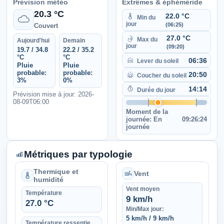
Prévision météo
Extrêmes & éphéméride
20.3 °C
22.0 °C
Min du
jour
(06:25)
Couvert
27.0 °C
Max du
Aujourd'hui
Demain
jour
(09:20)
19.7 / 34.8
22.2 / 35.2
°C
°C
06:36
Lever du soleil
Pluie
Pluie
probable:
probable:
20:50
Coucher du soleil
3%
0%
14:14
Durée du jour
Prévision mise à jour: 2026-
08-09T06:00
Moment de la
journée:
En
09:26:24
journée
Métriques par typologie
Thermique et
Vent
humidité
Vent moyen
Température
9 km/h
27.0 °C
Min/Max jour:
5 km/h / 9 km/h
Température ressentie