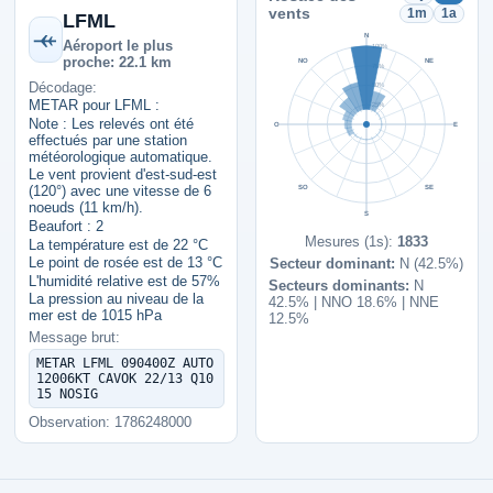
vents
1m
1a
LFML
N
Aéroport le plus
100%
proche: 22.1 km
NO
NE
75%
Décodage:
50%
METAR pour LFML :
25%
Note : Les relevés ont été
O
E
effectués par une station
météorologique automatique.
Le vent provient d'est-sud-est
SO
SE
(120°) avec une vitesse de 6
noeuds (11 km/h).
S
Beaufort : 2
Mesures (1s):
1833
La température est de 22 °C
Le point de rosée est de 13 °C
Secteur dominant:
N (42.5%)
L'humidité relative est de 57%
Secteurs dominants:
N
La pression au niveau de la
42.5% | NNO 18.6% | NNE
mer est de 1015 hPa
12.5%
Message brut:
METAR LFML 090400Z AUTO
12006KT CAVOK 22/13 Q10
15 NOSIG
Observation: 1786248000