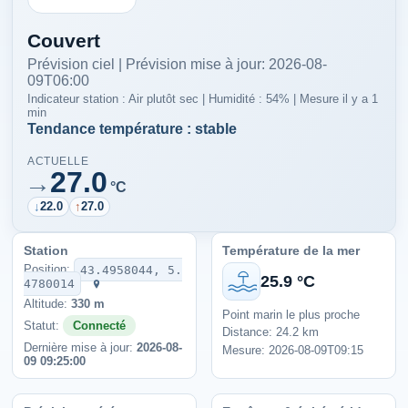
Couvert
Prévision ciel | Prévision mise à jour: 2026-08-
09T06:00
Indicateur station : Air plutôt sec | Humidité : 54% | Mesure il y a 1
min
Tendance température : stable
ACTUELLE
27.0
→
°C
↓
22.0
↑
27.0
Station
Température de la mer
Position:
43.4958044, 5.
25.9 °C
4780014
Altitude:
330 m
Point marin le plus proche
Statut:
Connecté
Distance: 24.2 km
Dernière mise à jour:
2026-08-
Mesure: 2026-08-09T09:15
09 09:25:00