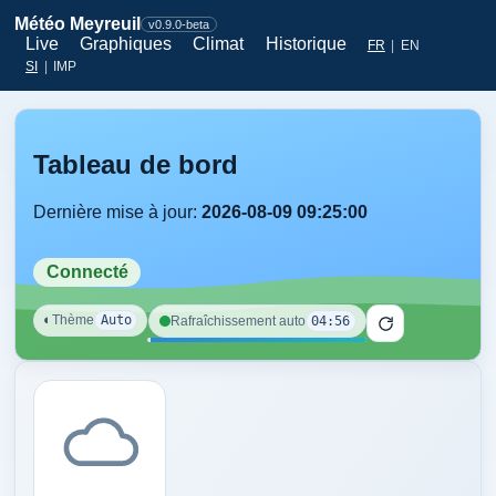
Météo Meyreuil
v0.9.0-beta
Live
Graphiques
Climat
Historique
FR
|
EN
SI
|
IMP
Tableau de bord
Dernière mise à jour:
2026-08-09 09:25:00
Connecté
◐
Thème
Auto
04:56
Rafraîchissement auto